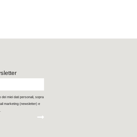
wsletter
ei miei dati personali, sopra
mail marketing (newsletter) e
.