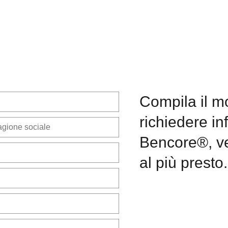
Compila il m
richiedere in
Bencore®, ver
al più presto.