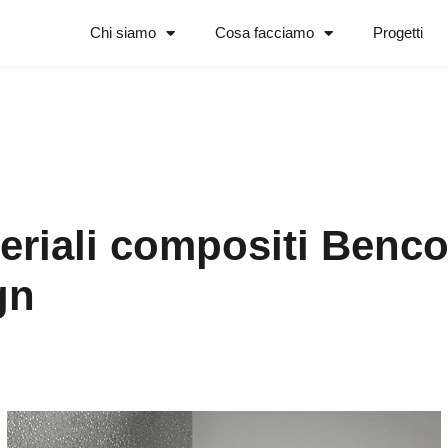
Chi siamo
Cosa facciamo
Progetti
teriali compositi Benco
gn